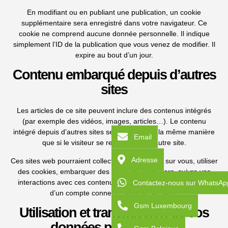
En modifiant ou en publiant une publication, un cookie
supplémentaire sera enregistré dans votre navigateur. Ce
cookie ne comprend aucune donnée personnelle. Il indique
simplement l’ID de la publication que vous venez de modifier. Il
expire au bout d’un jour.
Contenu embarqué depuis d’autres
sites
Les articles de ce site peuvent inclure des contenus intégrés
(par exemple des vidéos, images, articles…). Le contenu
intégré depuis d’autres sites se comporte de la même manière
Email
que si le visiteur se rendait sur cet autre site.
Adresse
Ces sites web pourraient collecter des données sur vous, utiliser
des cookies, embarquer des outils de suivis tiers, suivre vos
interactions avec ces contenus embarqués si vous disposez
Contactez-nous sur WhatsAp
d’un compte connecté sur leur site web.
Gsm Luxembourg
Utilisation et transmission de vos
données personnelles